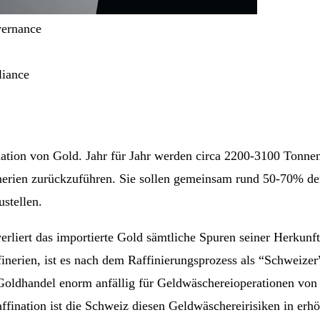
vernance
liance
ination von Gold. Jahr für Jahr werden circa 2200-3100 Tonne
ffinerien zurückzuführen. Sie sollen gemeinsam rund 50-70% d
stellen.
erliert das importierte Gold sämtliche Spuren seiner Herkunf
finerien, ist es nach dem Raffinierungsprozess als “Schweize
e Goldhandel enorm anfällig für Geldwäschereioperationen von 
ffination ist die Schweiz diesen Geldwäschereirisiken in erh