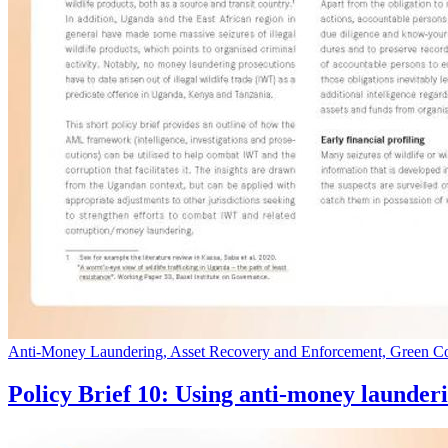
Anti-Money Laundering, Asset Recovery and Enforcement, Green Co
Policy Brief 10: Using anti-money launderi