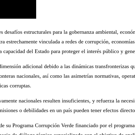
les desafíos estructurales para la gobernanza ambiental, econ
tra estrechamente vinculada a redes de corrupción, economías 
 capacidad del Estado para proteger el interés público y gener
imensión adicional debido a las dinámicas transfronterizas que 
ronteras nacionales, así como las asimetrías normativas, opera
icas corruptas.
vamente nacionales resulten insuficientes, y refuerza la neces
iones o debilidades en un país pueden tener efectos directos
és de su Programa Corrupción Verde financiado por el program
cio de diálogo técnico especializado con el objetivo de anali